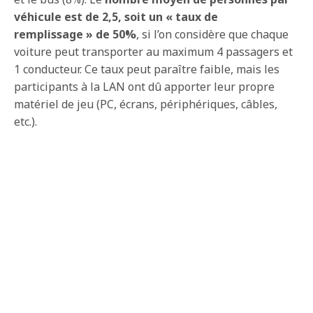
véhicule est de 2,5, soit un « taux de
remplissage » de 50%
, si l’on considère que chaque
voiture peut transporter au maximum 4 passagers et
1 conducteur. Ce taux peut paraître faible, mais les
participants à la LAN ont dû apporter leur propre
matériel de jeu (PC, écrans, périphériques, câbles,
etc.).
75% des participants sont donc venus en mode de
mobilité individuelle, générant 85% des émissions,
contre
seulement 25% qui se sont déplacés à l’aide
de moyens de transports collectifs (trains, bus,
covoiturage)
.